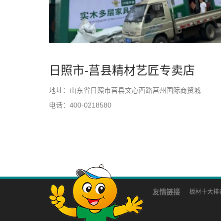
日照市-莒县精材艺匠专卖店
地址：山东省日照市莒县文心西路莒州国际商贸城
电话：400-0218580
友情链接
板材十大排