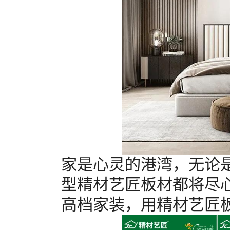
家是心灵的港湾，无论
型精材艺匠板材都将尽
高档家装，用精材艺匠